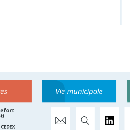
ces
Vie municipale
hefort
ti
 CEDEX