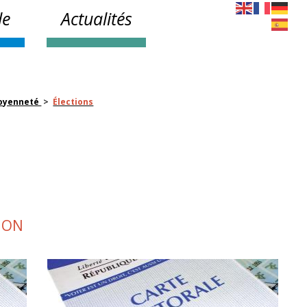
le
Actualités
toyenneté
>
Élections
ION