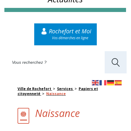
Rochefort et Moi
Vos démarches en ligne
Ville de Rochefort
>
Services
>
Papiers et
citoyenneté
>
Naissance
Naissance