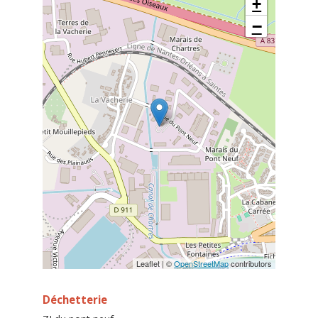
+
−
Leaflet | ©
OpenStreetMap
contributors
Déchetterie