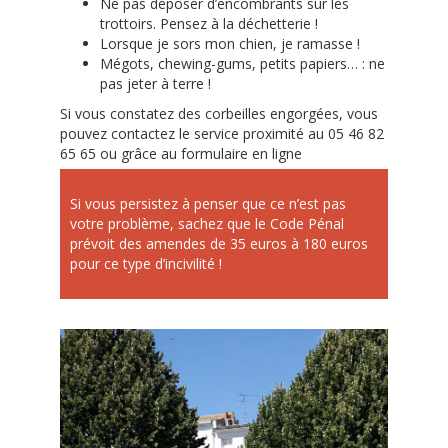
Ne pas déposer d’encombrants sur les
trottoirs. Pensez à la déchetterie !
Lorsque je sors mon chien, je ramasse !
Mégots, chewing-gums, petits papiers… : ne
pas jeter à terre !
Si vous constatez des corbeilles engorgées, vous
pouvez contactez le service proximité au 05 46 82
65 65 ou grâce au formulaire en ligne
Si vous persistez à penser que ce n’est pas
votre problème, sachez que le Code Pénal
prévoit des amendes de 35 euros à 180 euros
pour ce type d’incivilité !