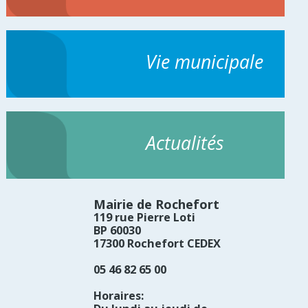
accueilleront
l'arrivée
de la
flamme
Vie municipale
olympique
au stade
Henri
Robin.
Actualités
Mairie de Rochefort
119 rue Pierre Loti
BP 60030
17300 Rochefort CEDEX
05 46 82 65 00
Horaires: