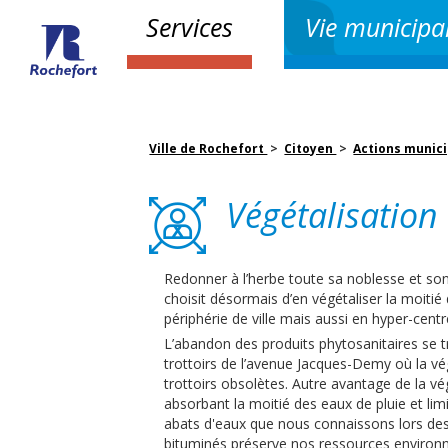
Services
Vie municipa
Ville de Rochefort
>
Citoyen
>
Actions munic
Végétalisation 
Redonner à l’herbe toute sa noblesse et son ut
choisit désormais d’en végétaliser la moiti
périphérie de ville mais aussi en hyper-cent
L’abandon des produits phytosanitaires se t
trottoirs de l’avenue Jacques-Demy où la vé
trottoirs obsolètes. Autre avantage de la végé
absorbant la moitié des eaux de pluie et li
abats d'eaux que nous connaissons lors des 
bituminés préserve nos ressources environn