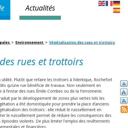
le
Actualités
ipales
>
Environnement
>
Végétalisation des rues et trottoirs
des rues et trottoirs
ilité. Plutôt que refaire les trottoirs à l’identique, Rochefort
é dès qu’une rue bénéficie de travaux. Non seulement en
re à l’instar des rues Émile-Combes ou de la Ferronnerie.
raduit par le développement de zones plus vertes tels les
gétation a été domestiquée pour prendre la place d’anciens
talisation des trottoirs : elle réduit le ruissellement en
miter le ruissellement permet de réduire les conséquences des
épisodes violents. De plus limiter l'emploi des revêtements
ementales et financières.