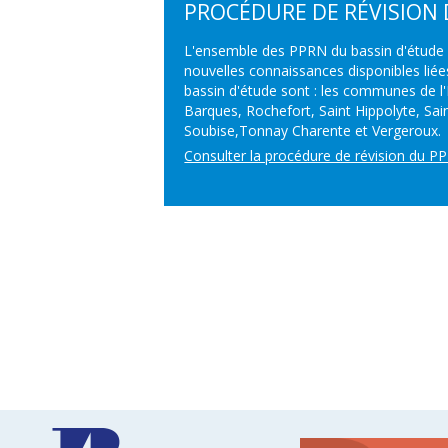
PROCÉDURE DE RÉVISION
L'ensemble des PPRN du bassin d'étude fa
nouvelles connaissances disponibles li
bassin d'étude sont : les communes de l'I
Barques, Rochefort, Saint Hippolyte, Sai
Soubise,Tonnay Charente et Vergeroux.
Consulter la procédure de révision du P