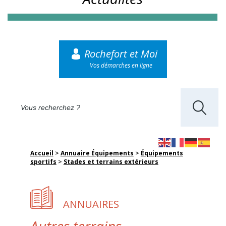
Rochefort et Moi
Vos démarches en ligne
Accueil
>
Annuaire Équipements
>
Équipements
sportifs
>
Stades et terrains extérieurs
ANNUAIRES