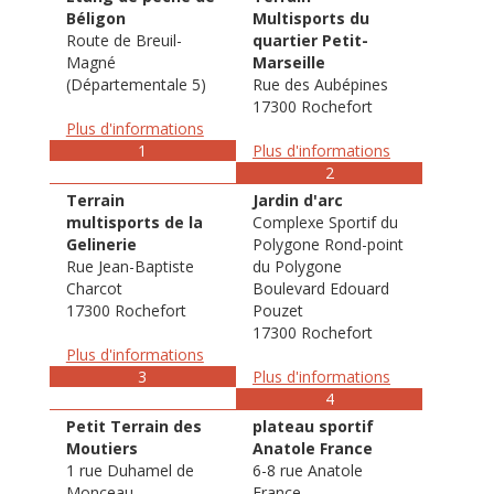
Béligon
Multisports du
Route de Breuil-
quartier Petit-
Magné
Marseille
(Départementale 5)
Rue des Aubépines
17300 Rochefort
Plus d'informations
1
Plus d'informations
2
Terrain
Jardin d'arc
multisports de la
Complexe Sportif du
Gelinerie
Polygone Rond-point
Rue Jean-Baptiste
du Polygone
Charcot
Boulevard Edouard
17300 Rochefort
Pouzet
17300 Rochefort
Plus d'informations
3
Plus d'informations
4
Petit Terrain des
plateau sportif
Moutiers
Anatole France
1 rue Duhamel de
6-8 rue Anatole
Monceau
France