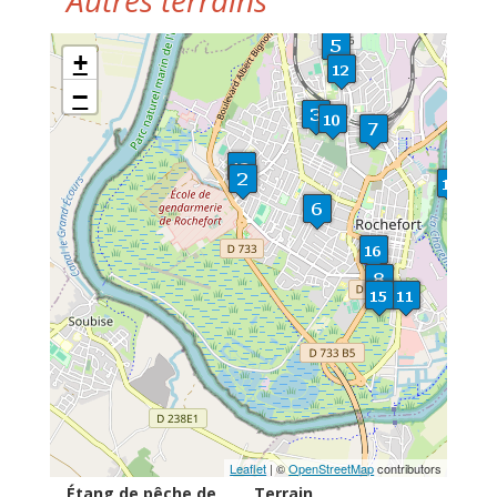
Autres terrains
+
−
Leaflet
| ©
OpenStreetMap
contributors
Étang de pêche de
Terrain