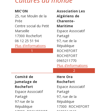
Cultures du monde
MIC'ON
Association Les
25, rue Moulin de la
Algériens de
Prée
Charente-
Centre social du Petit
Maritime
Marseille
Espace Associatif
17300 Rochefort
Partagé
06 12 25 51 94
97, rue de la
Plus d'informations
République
1
ROCHEFORT
ROCHEFORT
0965211770
Plus d'informations
2
Comité de
Here Ora
jumelage de
Rochefort
Rochefort
Espace Associatif
Espace Associatif
Partagé
Partagé
97, rue de la
97 rue de la
République
République
17300 ROCHEFORT