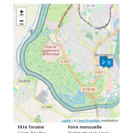
+
−
Leaflet
| ©
OpenStreetMap
contributors
Fête foraine
Foire mensuelle
Cours Roy Bry
Esplanade jean-Louis