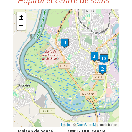
Hôpital et centre de soins
+
−
Leaflet
| ©
OpenStreetMap
contributors
Maison de Santé
CMPE- UHE Centre