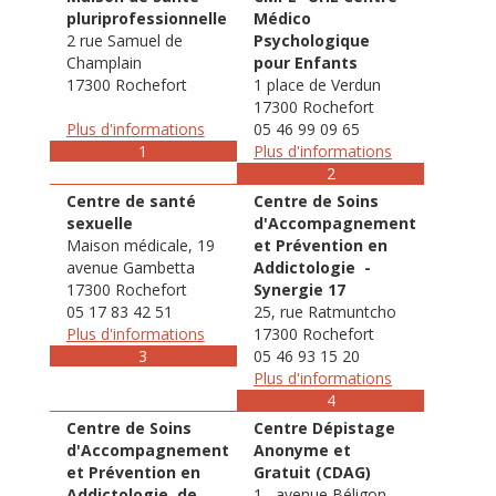
pluriprofessionnelle
Médico
2 rue Samuel de
Psychologique
Champlain
pour Enfants
17300 Rochefort
1 place de Verdun
17300 Rochefort
Plus d'informations
05 46 99 09 65
1
Plus d'informations
2
Centre de santé
Centre de Soins
sexuelle
d'Accompagnement
Maison médicale, 19
et Prévention en
avenue Gambetta
Addictologie -
17300 Rochefort
Synergie 17
05 17 83 42 51
25, rue Ratmuntcho
Plus d'informations
17300 Rochefort
3
05 46 93 15 20
Plus d'informations
4
Centre de Soins
Centre Dépistage
d'Accompagnement
Anonyme et
et Prévention en
Gratuit (CDAG)
Addictologie de
1 , avenue Béligon