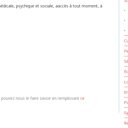
So
édicale, psychique et sociale, aaccès à tout moment, à
Cu
Pe
Sé
Éc
Lo
E
s pouvez nous le faire savoir en remplissant
ce
Po
Sy
Re