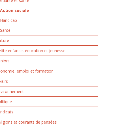
lidarité et santé
Action sociale
Handicap
Santé
lture
tite enfance, éducation et jeunesse
niors
onomie, emploi et formation
isirs
nvironnement
litique
ndicats
ligions et courants de pensées