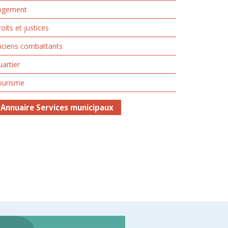
ogement
oits et justices
nciens combattants
artier
ourisme
Annuaire Services municipaux