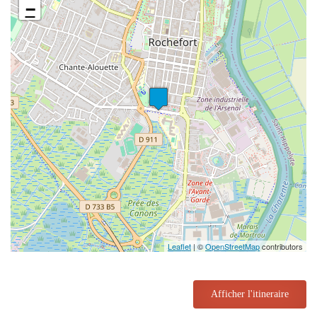
−
Leaflet
| ©
OpenStreetMap
contributors
Afficher l'itineraire