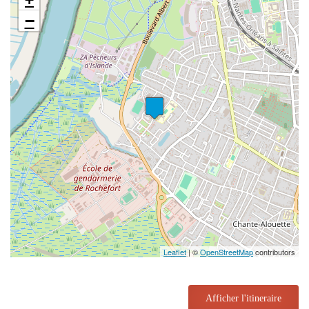
−
Leaflet
| ©
OpenStreetMap
contributors
Afficher l'itineraire