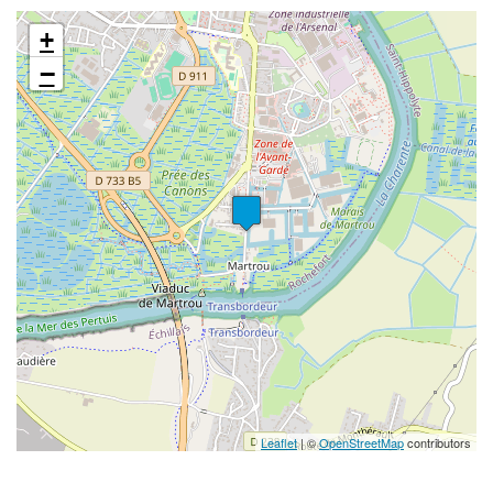
+
−
Leaflet
| ©
OpenStreetMap
contributors