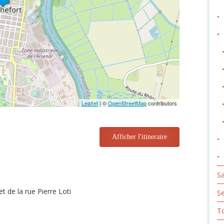
Leaflet
| ©
OpenStreetMap
contributors
Afficher l'itineraire
Sa
t de la rue Pierre Loti
S
To