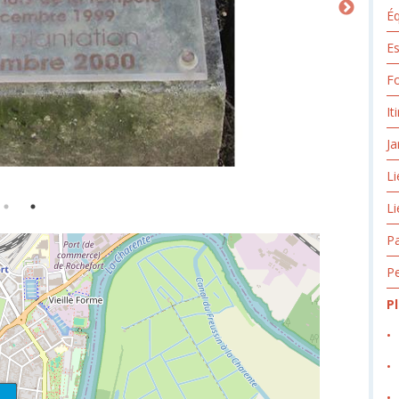
Éq
Es
Fo
It
Ja
Li
Li
Pa
Pe
P