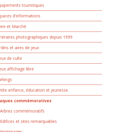
uipements touristiques
paces d'informations
ire et Marché
inéraires photographiques depuis 1999
rdins et aires de jeux
eux de culte
eux affichage libre
rkings
tite enfance, éducation et jeunesse
laques commémoratives
Arbres commémoratifs
Edifices et sites remarquables
Hommages