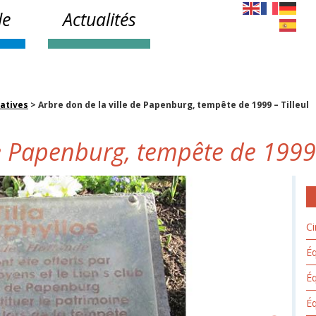
le
Actualités
atives
>
Arbre don de la ville de Papenburg, tempête de 1999 – Tilleul
de Papenburg, tempête de 1999 
Ci
Éq
É
Éq