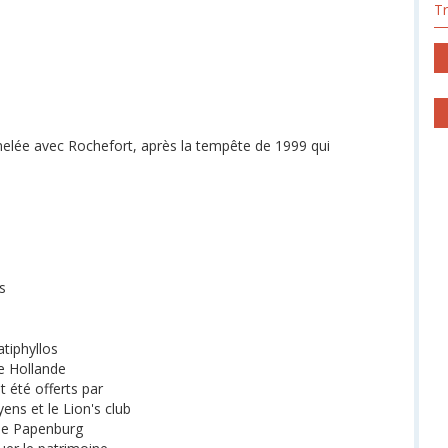
T
jumelée avec Rochefort, après la tempête de 1999 qui
s
latiphyllos
de Hollande
t été offerts par
yens et le Lion's club
e de Papenburg