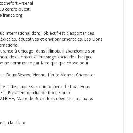
Rochefort Arsenal
 103 centre-ouest.
-france.org
ub International dont l'objectif est d'apporter des
édicales, éducatives et environnementales. Les Lions
ernational.
rance à Chicago, dans l'Illinois. Il abandonne son
t des Lions et à leur siège social de Chicago.
i l'on ne commence par faire quelque chose pour
s : Deux-Sèvres, Vienne, Haute-Vienne, Charente,
e cette plaque sur « un poirier offert par Henri
ET, Président du club de Rochefort ».
CHÉ, Maire de Rochefort, dévoilera la plaque.
t à la ville »