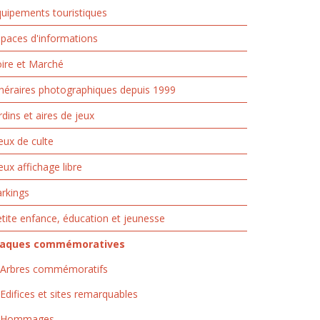
uipements touristiques
paces d'informations
ire et Marché
inéraires photographiques depuis 1999
rdins et aires de jeux
eux de culte
eux affichage libre
rkings
tite enfance, éducation et jeunesse
laques commémoratives
Arbres commémoratifs
Edifices et sites remarquables
Hommages