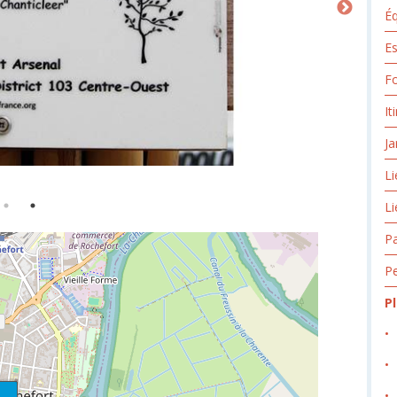
Éq
Es
Fo
It
Ja
Li
Li
Pa
Pe
P