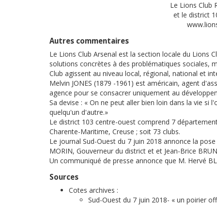
Le Lions Club 
et le district
www.lions
Autres commentaires
Le Lions Club Arsenal est la section locale du Lions Cl
solutions concrètes à des problématiques sociales, m
Club agissent au niveau local, régional, national et int
Melvin JONES (1879 -1961) est américain, agent d'assu
agence pour se consacrer uniquement au développemen
Sa devise : « On ne peut aller bien loin dans la vie s
quelqu'un d'autre.»
Le district 103 centre-ouest comprend 7 département
Charente-Maritime, Creuse ; soit 73 clubs.
Le journal Sud-Ouest du 7 juin 2018 annonce la pose d
MORIN, Gouverneur du district et et Jean-Brice BRUN
Un communiqué de presse annonce que M. Hervé BLAN
Sources
Cotes archives :
Sud-Ouest du 7 juin 2018- « un poirier offer