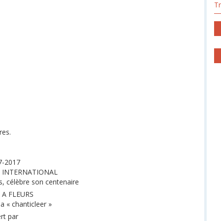
T
res.
7-2017
B INTERNATIONAL
, célèbre son centenaire
 A FLEURS
na « chanticleer »
ert par