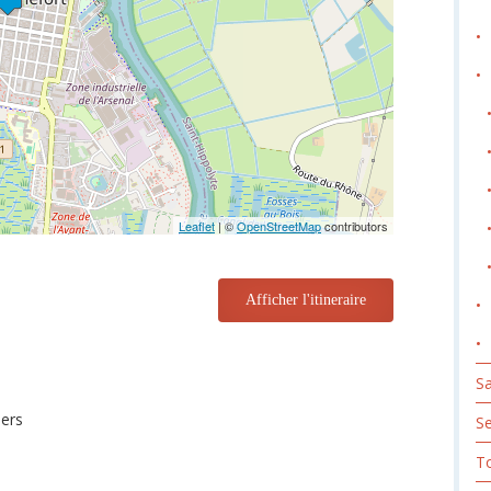
Leaflet
| ©
OpenStreetMap
contributors
Afficher l'itineraire
Sa
iers
S
To