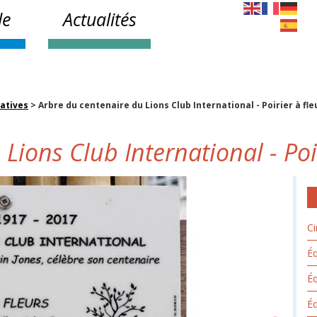
le
Actualités
atives
>
Arbre du centenaire du Lions Club International - Poirier à fle
Lions Club International - Poir
Ci
Éq
É
Éq