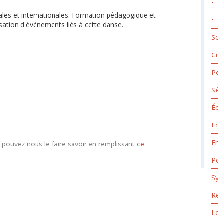
ales et internationales. Formation pédagogique et
isation d'évènements liés à cette danse.
So
Cu
Pe
Sé
Éc
Lo
E
s pouvez nous le faire savoir en remplissant
ce
Po
Sy
Re
L