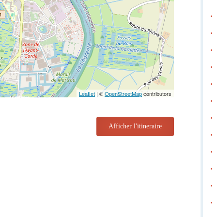
Leaflet
| ©
OpenStreetMap
contributors
Afficher l'itineraire