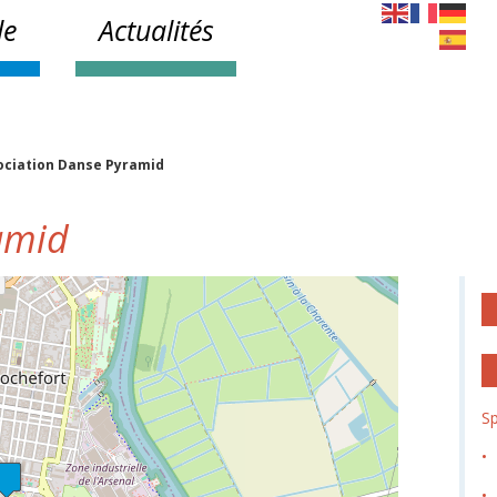
le
Actualités
ociation Danse Pyramid
ramid
Sp