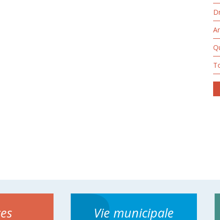
Dr
A
Qu
T
ces
Vie municipale