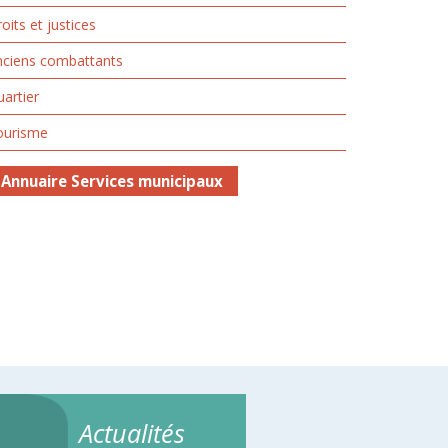
oits et justices
nciens combattants
artier
ourisme
Annuaire Services municipaux
Actualités