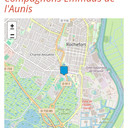
l'Aunis
+
−