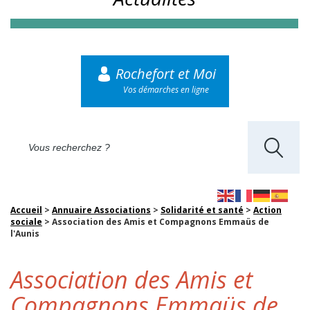
Rochefort et Moi
Vos démarches en ligne
Accueil
>
Annuaire Associations
>
Solidarité et santé
>
Action
sociale
>
Association des Amis et Compagnons Emmaüs de
l'Aunis
Association des Amis et
Compagnons Emmaüs de