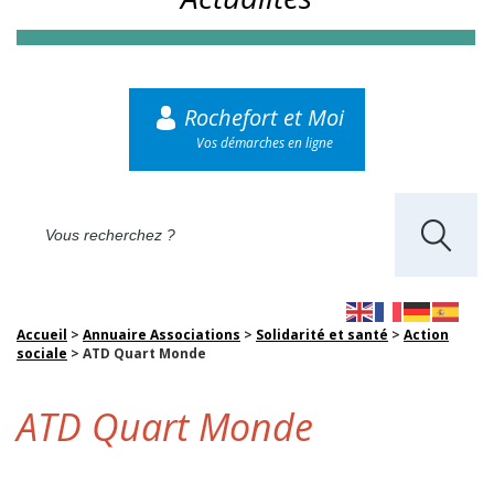
Rochefort et Moi
Vos démarches en ligne
Accueil
>
Annuaire Associations
>
Solidarité et santé
>
Action
sociale
>
ATD Quart Monde
ATD Quart Monde