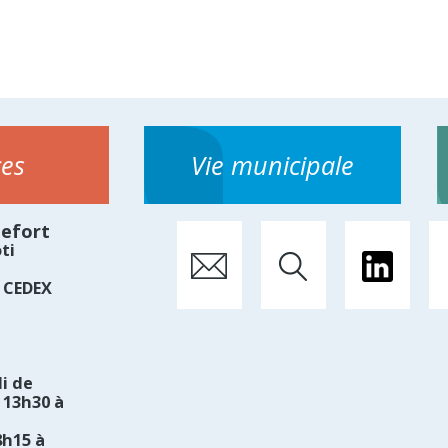
ces
Vie municipale
hefort
ti
 CEDEX
i de
 13h30 à
8h15 à