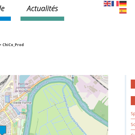
le
Actualités
>
ChiCo_Prod
Sp
So