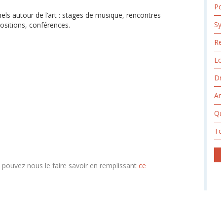
Po
ls autour de l’art : stages de musique, rencontres
Sy
xpositions, conférences.
Re
L
Dr
A
Qu
T
s pouvez nous le faire savoir en remplissant
ce