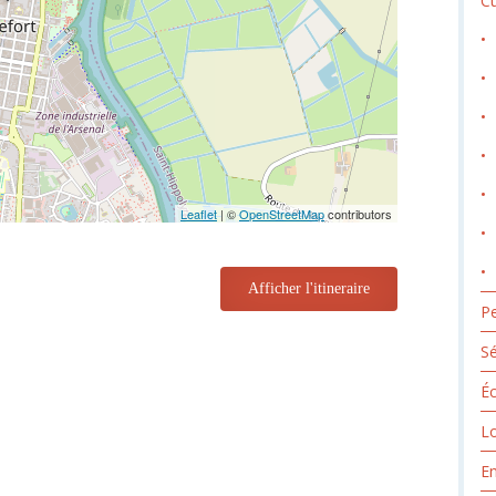
Cu
Leaflet
| ©
OpenStreetMap
contributors
Afficher l'itineraire
Pe
Sé
Éc
Lo
E