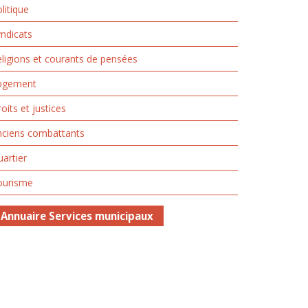
litique
ndicats
ligions et courants de pensées
ogement
oits et justices
nciens combattants
artier
ourisme
Annuaire Services municipaux