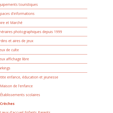
uipements touristiques
paces d'informations
ire et Marché
inéraires photographiques depuis 1999
rdins et aires de jeux
eux de culte
eux affichage libre
rkings
tite enfance, éducation et jeunesse
Maison de l'enfance
Établissements scolaires
Crèches
Lieux d'accueil Enfants Parents