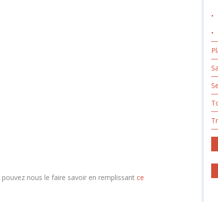
P
Sa
S
To
T
s pouvez nous le faire savoir en remplissant
ce