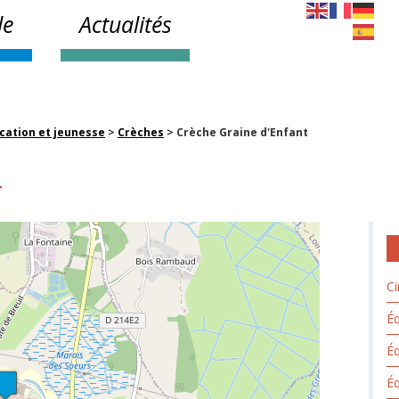
le
Actualités
cation et jeunesse
>
Crèches
>
Crèche Graine d'Enfant
t
Ci
Éq
É
Éq