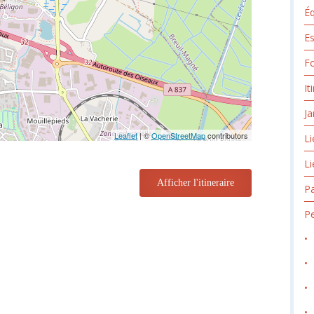
Éq
Es
Fo
It
Ja
Leaflet
| ©
OpenStreetMap
contributors
Li
Li
Afficher l'itineraire
Pa
Pe