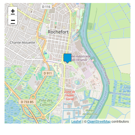
+
−
Leaflet
| ©
OpenStreetMap
contributors