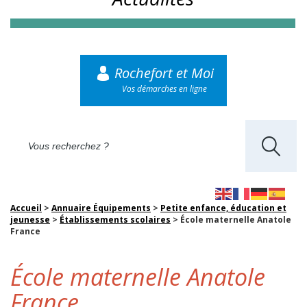
Rochefort et Moi
Vos démarches en ligne
Accueil
>
Annuaire Équipements
>
Petite enfance, éducation et
jeunesse
>
Établissements scolaires
>
École maternelle Anatole
France
École maternelle Anatole
France