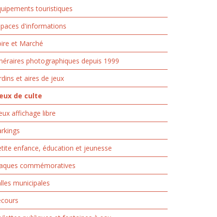
uipements touristiques
paces d'informations
ire et Marché
inéraires photographiques depuis 1999
rdins et aires de jeux
ieux de culte
eux affichage libre
rkings
tite enfance, éducation et jeunesse
laques commémoratives
lles municipales
ecours