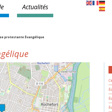
le
Actualités
ise protestante Évangélique
ngélique
Ci
Éq
É
Éq