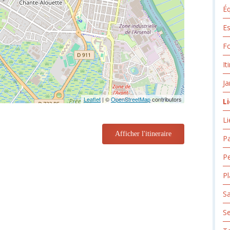
Éq
Es
Fo
It
Ja
Leaflet
| ©
OpenStreetMap
contributors
L
Li
Afficher l'itineraire
Pa
Pe
P
Sa
S