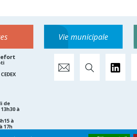
ces
Vie municipale
hefort
ti
 CEDEX
i de
 13h30 à
8h15 à
à 17h