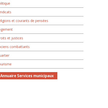
litique
ndicats
ligions et courants de pensées
ogement
oits et justices
nciens combattants
artier
ourisme
Annuaire Services municipaux