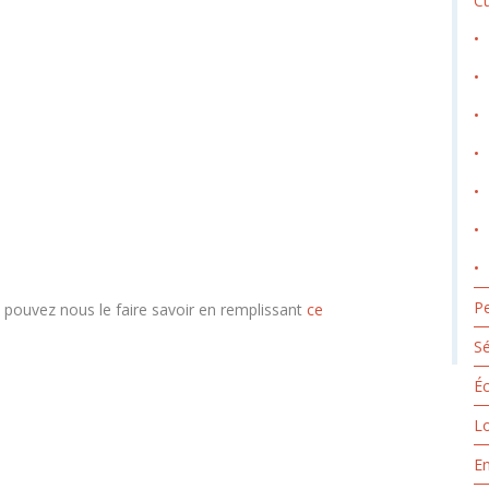
Cu
Pe
s pouvez nous le faire savoir en remplissant
ce
Sé
Éc
Lo
E