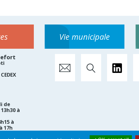
ces
Vie municipale
hefort
ti
 CEDEX
i de
 13h30 à
8h15 à
à 17h