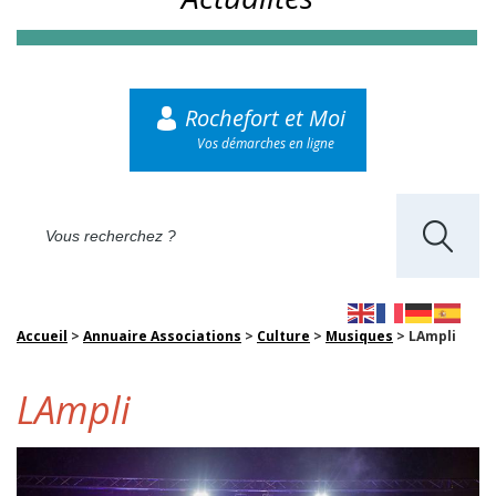
Rochefort et Moi
Vos démarches en ligne
Accueil
>
Annuaire Associations
>
Culture
>
Musiques
>
LAmpli
LAmpli