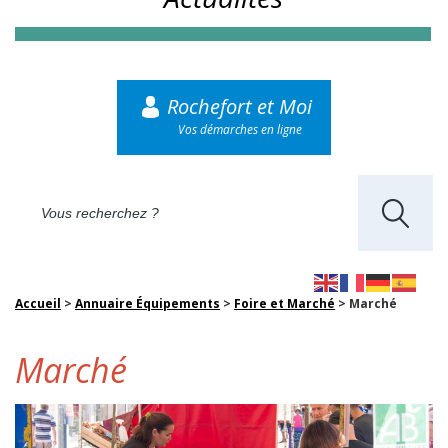
Rochefort et Moi
Vos démarches en ligne
Accueil
>
Annuaire Équipements
>
Foire et Marché
>
Marché
Marché