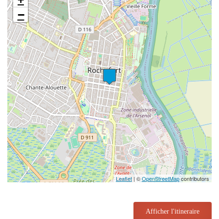
−
Leaflet
| ©
OpenStreetMap
contributors
Afficher l'itineraire