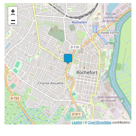
+
−
Leaflet
| ©
OpenStreetMap
contributors