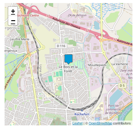
+
−
Leaflet
| ©
OpenStreetMap
contributors